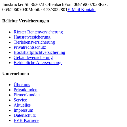
Innsbrucker Str.3
63073
Offenbach
Fon: 069/59607028
Fax:
069/59607030
Mobil: 0173/3022801
E-Mail Kontakt
Beliebte Versicherungen
Riester Rentenversicherung
Hausratversicherung
Tierlebensversicherung
Privatrechtsschutz
Bootshaftpflichtversicherung
Gebäudeversicherung
Betriebliche Altersvorsorge
Unternehmen
Über uns
Privatkunden
Firmenkunden
Service
Aktuelles
Impressum
Datenschutz
FVB Karriere