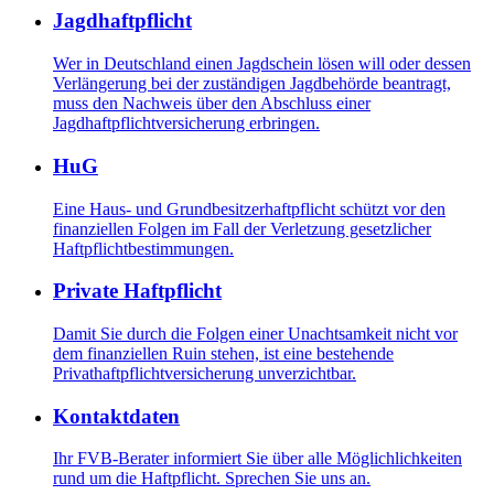
Jagdhaftpflicht
Wer in Deutschland einen Jagdschein lösen will oder dessen
Verlängerung bei der zuständigen Jagdbehörde beantragt,
muss den Nachweis über den Abschluss einer
Jagdhaftpflichtversicherung erbringen.
HuG
Eine Haus- und Grundbesitzerhaftpflicht schützt vor den
finanziellen Folgen im Fall der Verletzung gesetzlicher
Haftpflichtbestimmungen.
Private Haftpflicht
Damit Sie durch die Folgen einer Unachtsamkeit nicht vor
dem finanziellen Ruin stehen, ist eine bestehende
Privathaftpflichtversicherung unverzichtbar.
Kontaktdaten
Ihr FVB-Berater informiert Sie über alle Möglichlichkeiten
rund um die Haftpflicht. Sprechen Sie uns an.