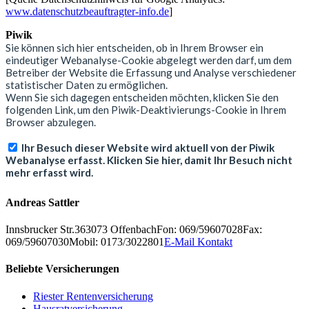
www.datenschutzbeauftragter-info.de
]
Piwik
Andreas Sattler
Innsbrucker Str.3
63073
Offenbach
Fon: 069/59607028
Fax:
069/59607030
Mobil: 0173/3022801
E-Mail Kontakt
Beliebte Versicherungen
Riester Rentenversicherung
Hausratversicherung