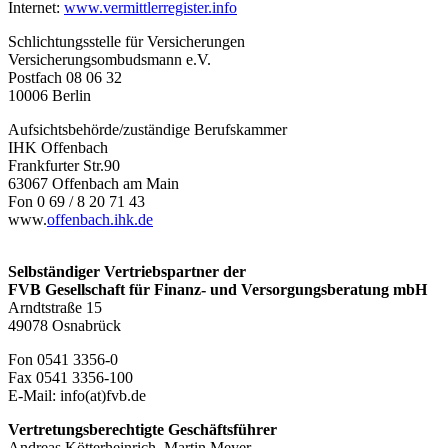
Internet:
www.vermittlerregister.info
Schlichtungsstelle für Versicherungen
Versicherungsombudsmann e.V.
Postfach 08 06 32
10006 Berlin
Aufsichtsbehörde/zuständige Berufskammer
IHK Offenbach
Frankfurter Str.90
63067 Offenbach am Main
Fon 0 69 / 8 20 71 43
www.
offenbach.ihk.de
Selbständiger Vertriebspartner der
FVB Gesellschaft für Finanz- und Versorgungsberatung mbH
Arndtstraße 15
49078 Osnabrück
Fon 0541 3356-0
Fax 0541 3356-100
E-Mail: info(at)fvb.de
Vertretungsberechtigte Geschäftsführer
Andreas Kötterheinrich, Martin Meyer