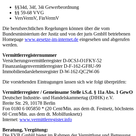
§§34d, 34f, 34i Gewerbeordnung
§§ 59-68 VVG
VersVermV, FinVermV
Die berufsrechtlichen Regelungen können über die vom
Bundesministerium der Justiz und von der juris GmbH betriebenen
Homepage
www.gesetze-im-internet.de
eingesehen und abgerufen
werden.
Vermittlerregisternummer
Versicherungsvermittlerregister D-0CSJ-O1FKY-52
Finanzanlagenvermittlerregister D-F-162-GF8U-99
Immobiliendarslehensregister D-W-162-QC2W-06
Die vorstehenden Eintragungen lassen sich wie folgt überprüfen:
Vermittlerregister / Gemeinsame Stelle i.S.d. § 11a Abs. 1 GewO
Deutscher Industrie- und Handelskammertag (DIHK) e.V.
Breite Str. 29, 10178 Berlin
Fon 0180 6 005850 * (20 Cent/Min. aus dem dt. Festnetz, höchstens
60 Cent/Min. aus dem dt. Mobilfunknetz)
Internet:
www.vermittlerregister.info
Beratung, Vergütung:
Die FVB GmbH bietet im Rahmen der Vermittlung und Betreuung