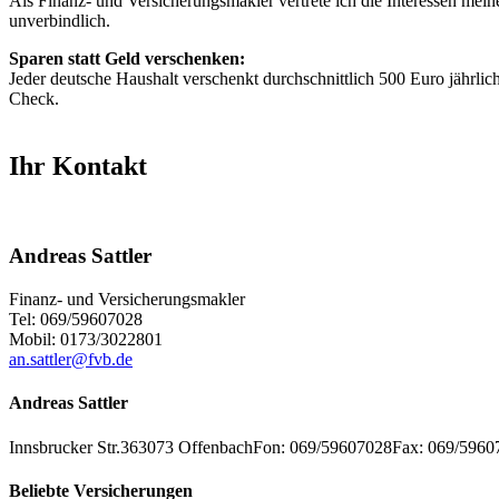
Als Finanz- und Versicherungsmakler vertrete ich die Interessen mei
unverbindlich.
Sparen statt Geld verschenken:
Jeder deutsche Haushalt verschenkt durchschnittlich 500 Euro jährlic
Check.
Ihr Kontakt
Andreas Sattler
Finanz- und Versicherungsmakler
Tel: 069/59607028
Mobil: 0173/3022801
an.sattler@fvb.de
Andreas Sattler
Innsbrucker Str.3
63073
Offenbach
Fon: 069/59607028
Fax: 069/5960
Beliebte Versicherungen