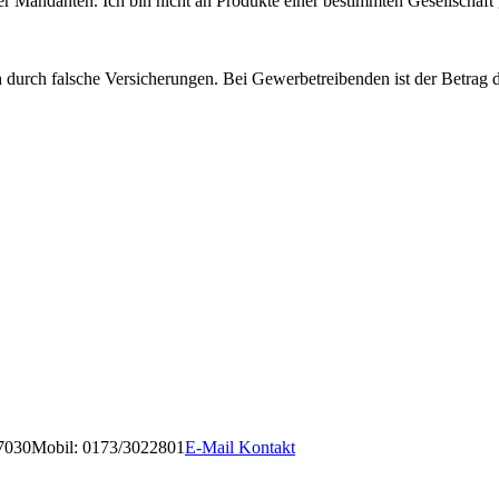
ner Mandanten. Ich bin nicht an Produkte einer bestimmten Gesellschaft
h durch falsche Versicherungen. Bei Gewerbetreibenden ist der Betrag d
7030
Mobil: 0173/3022801
E-Mail Kontakt